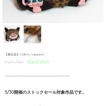
【新古品】CUBLA／Leopard
¥24,700
SOLD OUT
************************************************************
5/30開催のストックセール対象作品です。