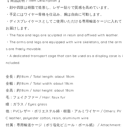
【 商品説明 / Item Description 】
・顔や四肢は樹脂で造形し、レザー貼りで質感を高めています。
・手足にはワイヤー骨格を仕込み、腕は自由に可動します。
・ディスプレイケースとしてご使用いただける専用輸送ケージに入れて
お届けします。
・The face and legs are sculpted in resin and affixed with leather.
・The arms and legs are equipped with wire skeletons, and the arm
s are freely movable.
・A dedicated transport cage that can be used as a display case is i
ncluded.
全長：約18cm / Total length: about 18cm
全幅：約18cm / Total width: about 18cm
全高：約18cm / total height: about 18cm
毛：フェイクファー / Hair: faux fur
瞳：ガラス / Eyes: glass
他：PVCレザー・ポリエステル綿・樹脂・アルミワイヤー / Others: PV
C leather, polyester cotton, resin, aluminum wire
付属：専用輸送ケージ（ポリ塩化ビニール・ボール紙） / Attachment: