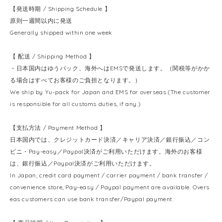
【発送時期 / Shipping Schedule 】
原則一週間以内に発送
Generally shipped within one week
【 配送 / Shipping Method 】
・日本国内はゆうパック、海外へはEMSで発送します。（関税等がかか
る場合はすべてお客様のご負担となります。）
We ship by Yu-pack for Japan and EMS for overseas.(The customer
is responsible for all customs duties, if any.)
【支払方法 / Payment Method 】
日本国内では、クレジットカード決済／キャリア決済／銀行振込／コン
ビニ・Pay-easy／Paypal決済がご利用いただけます。海外のお客様
は、銀行振込／Paypal決済がご利用いただけます。
In Japan, credit card payment / carrier payment / bank transfer /
convenience store, Pay-easy / Paypal payment are available. Overs
eas customers can use bank transfer/Paypal payment.