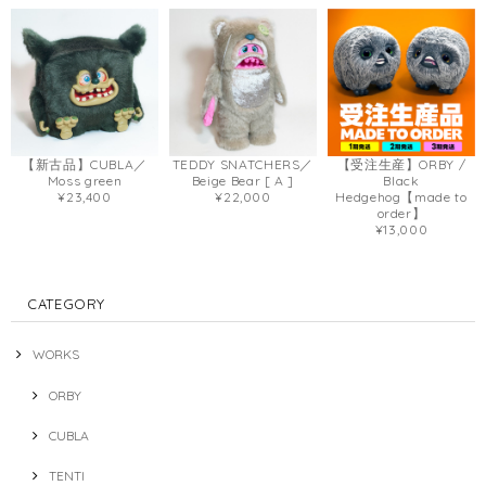
【新古品】CUBLA／
TEDDY SNATCHERS／
【受注生産】ORBY /
Moss green
Beige Bear [ A ]
Black
¥23,400
¥22,000
Hedgehog【made to
order】
¥13,000
CATEGORY
WORKS
ORBY
CUBLA
TENTI