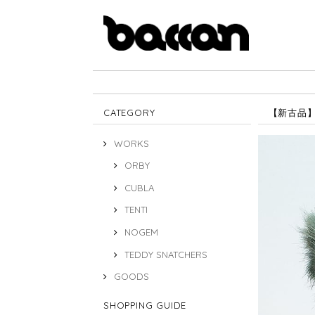
CATEGORY
【新古品】C
WORKS
ORBY
CUBLA
TENTI
NOGEM
TEDDY SNATCHERS
GOODS
SHOPPING GUIDE