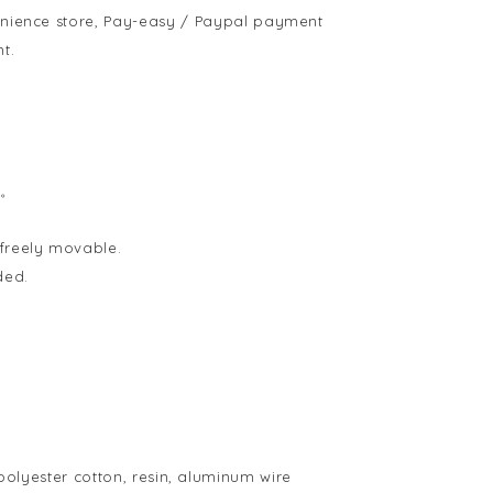
enience store, Pay-easy / Paypal payment
t.
。
freely movable.
ded.
er cotton, resin, aluminum wire