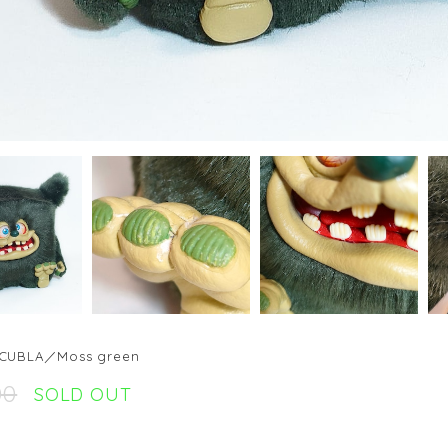
BLA／Moss green
00
SOLD OUT