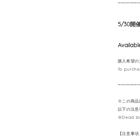
***************
5/30
Available
購入希望の
To purcha
***************
※この商品
以下の注意
※Dead sto
【注意事項 /