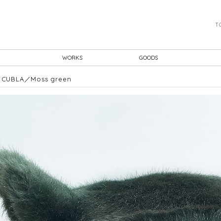
T
WORKS
GOODS
UBLA／Moss green