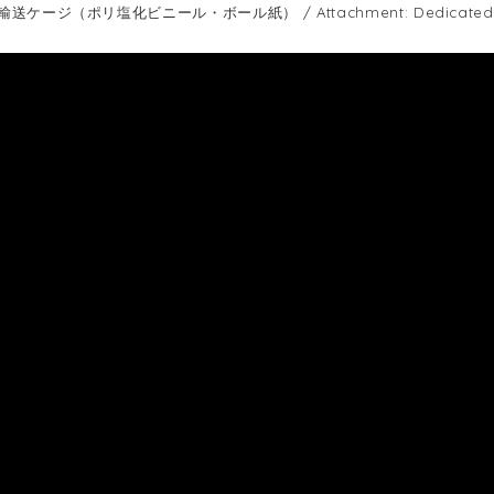
ケージ（ポリ塩化ビニール・ボール紙） / Attachment: Dedicated trans