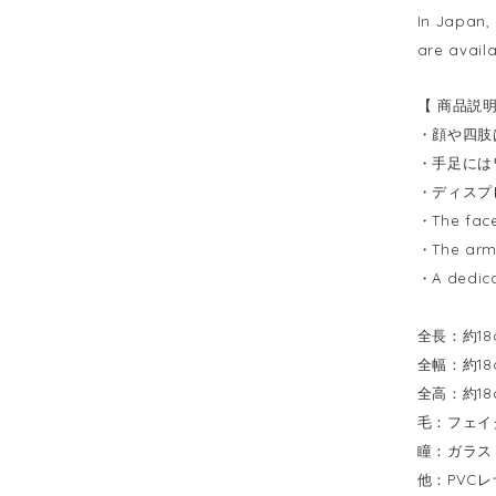
In Japan,
are avail
【 商品説明 /
・顔や四肢
・手足には
・ディスプ
・The face 
・The arms
・A dedica
全長：約18cm
全幅：約18cm
全高：約18cm 
毛：フェイクフ
瞳：ガラス / 
他：PVCレザー