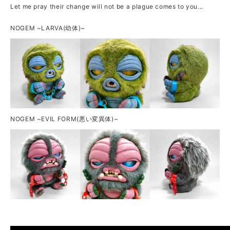
Let me pray their change will not be a plague comes to you...
NOGEM ~LARVA(幼体)~
NOGEM ~EVIL FORM(悪い変異体)~