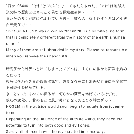
“西暦196X年、“それ”は“彼ら”によってもたらされた。“それ”は地球人
類の持つ歴史とはまったく異なる原始生命体・・・
”
まだその多くが謎に包まれている彼ら。彼らの手枷を外すときはどうぞ
自己責任で・・・
“
In 196X A.D., "it" was given by "them"."It" is a primitive life form
that is completely different from the history of the earth's human
race....
”
Many of them are still shrouded in mystery. Please be responsible
when you remove their handcuffs...
研究所から外界へと出てしまったノゲムは、すぐに幼体から変異を始め
るだろう。
彼らは交わる外界の影響次第で、善良な存在にも邪悪な存在にも変化す
る可能性を秘めている。
きっとすでにすべての個体が、何らかの変異を遂げているはずだ。
彼らの変化が、君のもとに及ぶ災いとならぬことを神に祈ろう...
NOGEM in the outside would soon begin to mutate from juvenile
form.
Depending on the influence of the outside world, they have the
potential to turn into both good and evil ones.
Surely all of them have already mutated in some way.