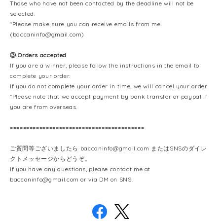
Those who have not been contacted by the deadline will not be
selected.
*Please make sure you can receive emails from me.
(
baccaninfo@gmail.com
)
③ Orders accepted
If you are a winner, please follow the instructions in the email to
complete your order.
If you do not complete your order in time, we will cancel your order.
*Please note that we accept payment by bank transfer or paypal if
you are from overseas.
=========================================
ご質問等ございましたら
baccaninfo@gmail.com
またはSNSのダイレ
クトメッセージからどうぞ。
If you have any questions, please contact me at
baccaninfo@gmail.com
or via DM on SNS.