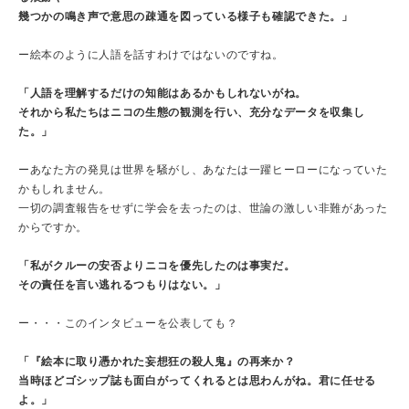
幾つかの鳴き声で意思の疎通を図っている様子も確認できた。」
ー絵本のように人語を話すわけではないのですね。
「人語を理解するだけの知能はあるかもしれないがね。
それから私たちはニコの生態の観測を行い、充分なデータを収集し
た。」
ーあなた方の発見は世界を騒がし、あなたは一躍ヒーローになっていた
かもしれません。
一切の調査報告をせずに学会を去ったのは、世論の激しい非難があった
からですか。
「私がクルーの安否よりニコを優先したのは事実だ。
その責任を言い逃れるつもりはない。」
ー・・・このインタビューを公表しても？
「『絵本に取り憑かれた妄想狂の殺人鬼』の再来か？
当時ほどゴシップ誌も面白がってくれるとは思わんがね。君に任せる
よ。」