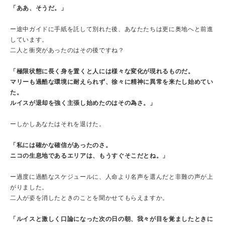
「ああ、そうだ。」
ー途中ガイドに手紙を託して別れた後、あなたたちは更に奥地へと前進
しています。
二人と衝突があったのはその後ですね？
「極限状態に長く身を置くと人には様々な変化が現れるものだ。
マリーも過酷な環境に耐えられず、徐々に精神に異常を来たし始めてい
た。
ルイスが退却を強く主張し始めたのはその為さ。」
ーしかしあなたはそれを退けた。
「私には確かな確信があったのさ。
ニコの生息地であるエリアは、もうすぐそこだとね。」
ー過度に過酷なスケジュールに、人命より名声を選んだと非難の声が上
がりました。
二人が姿を消したときのことを聞かせてもらえますか。
「ルイスと激しく口論になった次の日の朝、我々が目を覚ましたときに