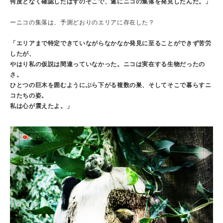
何度となく確認したはずのそこで、遂にニコの集落を発見したんだ。」
ーニコの集落は、予測どおりのエリアに存在した？
「エリアまで特定できていながらなかなか発見に至ることができず苦労
したが、
やはり私の仮説は間違っていなかった。ニコは実在する生物だったの
さ。
ひとつの巨木を囲むようにぶら下がる複数の巣、そしてそこで暮らすニ
コたちの姿。
私は心が震えたよ。」