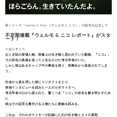
新シリーズ『Welmo & Nico （ウェルモ & ニコ）』の販売を記念して
不定期連載『ウェルモ & ニコ レポート』がスタ
ート！
〜あらすじ〜
おとぎ話の登場人物、想像上の生き物と思われていた動物、『ニコ』。
その存在の真偽を追って人生をかけた考古学者がいた。
しかし彼はあるキャンプ中の事故を巡り、表舞台から追放されてしま
う。
社会から姿を消した彼にコンタクトをとり、
単独インタビューを試みた一人のルポライター。
考古学者の口から語られた、驚くべき『ニコ』の存在を解き明かすため
に
彼はその証言を裏付ける人物たちに接触を試みる。
これは、そのルポライターが記録した幻の生き物と人々の真実。