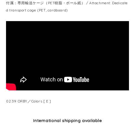
付属：専用輸送ケージ（PET樹脂・ボール紙） / Attachment: Dedicate
d transport cage (PET, cardboard)
02:39 ORBY／Colors [ E ]
International shipping available