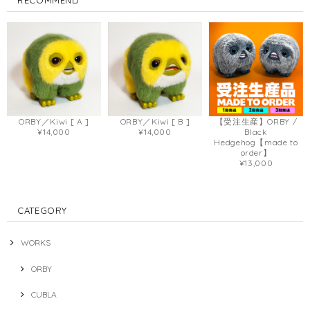
ORBY／Kiwi [ A ]
ORBY／Kiwi [ B ]
【受注生産】ORBY /
¥14,000
¥14,000
Black
Hedgehog【made to
order】
¥13,000
CATEGORY
WORKS
ORBY
CUBLA