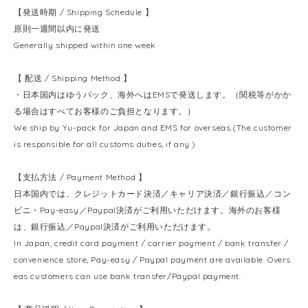
【発送時期 / Shipping Schedule 】
原則一週間以内に発送
Generally shipped within one week
【 配送 / Shipping Method 】
・日本国内はゆうパック、海外へはEMSで発送します。（関税等がかか
る場合はすべてお客様のご負担となります。）
We ship by Yu-pack for Japan and EMS for overseas.(The customer
is responsible for all customs duties, if any.)
【支払方法 / Payment Method 】
日本国内では、クレジットカード決済／キャリア決済／銀行振込／コン
ビニ・Pay-easy／Paypal決済がご利用いただけます。海外のお客様
は、銀行振込／Paypal決済がご利用いただけます。
In Japan, credit card payment / carrier payment / bank transfer /
convenience store, Pay-easy / Paypal payment are available. Overs
eas customers can use bank transfer/Paypal payment.