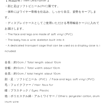
【 商品説明 / Item Description 】
・顔と足はソフトビニール(PVC)製です。
・体幹にはワイヤー骨格を仕込み、しっかり自立、姿勢をキープしま
す。
・ディスプレイケースとしてご使用いただける専用輸送ケージに入れて
お届けします。
・The face and legs are made of soft vinyl (PVC).
・The body has a wire skeleton built into it.
・A dedicated transport cage that can be used as a display case is i
ncluded.
全長：約10cm / Total length: about 10cm
全幅：約10cm / Total width: about 10cm
全高：約10cm / total height: about 10cm
顔・足：ソフトビニール（PVC） / Face and legs: soft vinyl (PVC)
毛：フェイクファー / Hair: faux fur
瞳：プラスチック / Eyes: Plastic
他：ポリエステル綿・アルミワイヤー / Others: polyester cotton, alum
inum wire